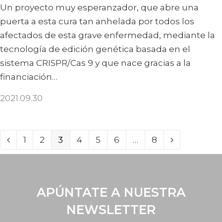
Un proyecto muy esperanzador, que abre una
puerta a esta cura tan anhelada por todos los
afectados de esta grave enfermedad, mediante la
tecnología de edición genética basada en el
sistema CRISPR/Cas 9 y que nace gracias a la
financiación…
2021.09.30
PAGE
PAGE
PAGE
PAGE
PAGE
PAGE
PAGE
1
2
3
4
5
6
…
8
ANTERI
SIGUIE
APÚNTATE A NUESTRA
NEWSLETTER