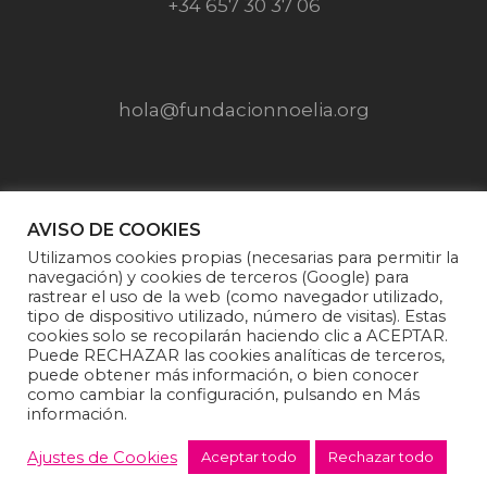
+34 657 30 37 06
hola@fundacionnoelia.org
SÍGUENOS EN
AVISO DE COOKIES
Utilizamos cookies propias (necesarias para permitir la
navegación) y cookies de terceros (Google) para
rastrear el uso de la web (como navegador utilizado,
tipo de dispositivo utilizado, número de visitas). Estas
cookies solo se recopilarán haciendo clic a ACEPTAR.
Puede RECHAZAR las cookies analíticas de terceros,
puede obtener más información, o bien conocer
como cambiar la configuración, pulsando en Más
información.
Fundación Noelia |
Politica de privacidad
·
Aviso
Legal
·
Política de cookies
·
Condiciones generales
Ajustes de Cookies
Aceptar todo
Rechazar todo
de venta y donaciones