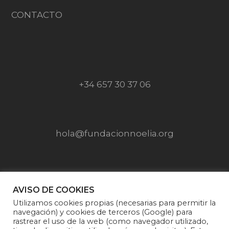
CONTACTO
+34 657 30 37 06
hola@fundacionnoelia.org
SÍGUENOS EN
AVISO DE COOKIES
Utilizamos cookies propias (necesarias para permitir la
navegación) y cookies de terceros (Google) para
rastrear el uso de la web (como navegador utilizado,