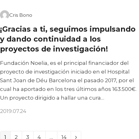
Cris Bono
¡Gracias a ti, seguimos impulsando
y dando continuidad a los
proyectos de investigación!
Fundación Noelia, es el principal financiador del
proyecto de investigación iniciado en el Hospital
Sant Joan de Déu Barcelona el pasado 2017, por el
cual ha aportado en los tres últimos años 163.500€.
Un proyecto dirigido a hallar una cura…
2019.07.24
PAGE
PAGE
PAGE
PAGE
PAGE
1
2
3
4
…
14
SIGUIE