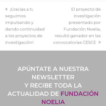
PREVI
NEXT
¡Gracias a ti,
El proyecto de
POST:
POST:
seguimos
investigación
impulsando y
presentado por
dando continuidad
Fundación Noelia,
a los proyectos de
resultó ganador en las
investigación!
convocatorias CESCE
APÚNTATE A NUESTRA
NEWSLETTER
Y RECIBE TODA LA
ACTUALIDAD DE
FUNDACIÓN
NOELIA