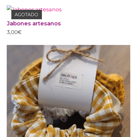
DESDE
1,20€
HASTA
AGOTADO
3,20€
Jabones artesanos
3,00
€
ESTE
PRODUCTO
TIENE
MÚLTIPLES
VARIANTES
LAS
OPCIONES
SE
PUEDEN
ELEGIR
EN
LA
PÁGINA
DE
PRODUCTO