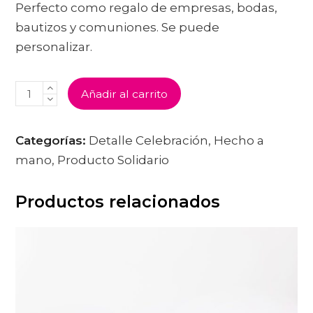
Perfecto como regalo de empresas, bodas,
bautizos y comuniones. Se puede
personalizar.
YO-
Añadir al carrito
YO
CANTIDAD
Categorías:
Detalle Celebración
,
Hecho a
mano
,
Producto Solidario
Productos relacionados
ESTE
PRODUCTO
TIENE
MÚLTIPLES
VARIANTES
LAS
OPCIONES