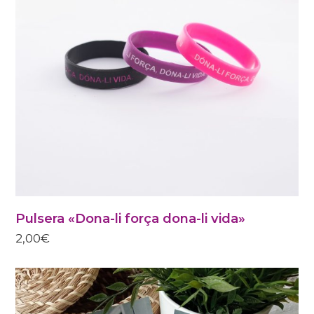
SE
PUEDEN
ELEGIR
EN
LA
PÁGINA
DE
PRODUCTO
Pulsera «Dona-li força dona-li vida»
2,00
€
ESTE
PRODUCTO
TIENE
MÚLTIPLES