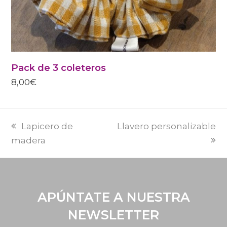
Pack de 3 coleteros
8,00
€
PREVI
NEXT
Lapicero de
Llavero personalizable
POST:
POST:
madera
APÚNTATE A NUESTRA
NEWSLETTER