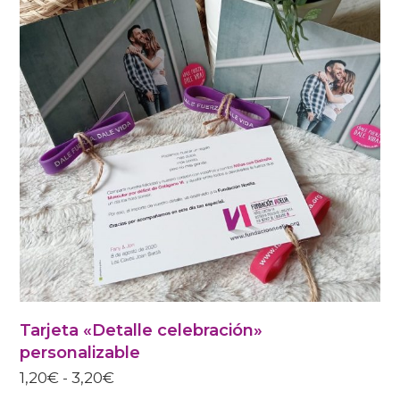
VARIANTES
LAS
OPCIONES
SE
PUEDEN
ELEGIR
EN
LA
PÁGINA
DE
PRODUCTO
Tarjeta «Detalle celebración»
personalizable
RANGO
1,20
€
-
3,20
€
DE
PRECIOS: