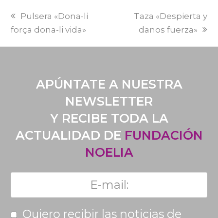
PREVI
NEXT
Pulsera «Dona-li
Taza «Despierta y
POST:
POST:
força dona-li vida»
danos fuerza»
APÚNTATE A NUESTRA
NEWSLETTER
Y RECIBE TODA LA
ACTUALIDAD DE
FUNDACIÓN
NOELIA
Quiero recibir las noticias de