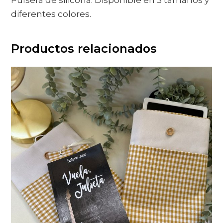
Pulsera de silicona. Disponible en 3 tamaños y
diferentes colores.
Productos relacionados
ESTE
PRODUCTO
TIENE
MÚLTIPLES
VARIANTES
LAS
OPCIONES
SE
PUEDEN
ELEGIR
EN
LA
PÁGINA
DE
PRODUCTO