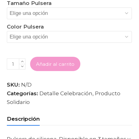
Tamaño Pulsera
Color Pulsera
PULSERA
Añadir al carrito
"DALE
FUERZA,
DALE
VIDA"
SKU:
N/D
CANTIDAD
Categorías:
Detalle Celebración
,
Producto
Solidario
Descripción