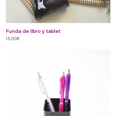
Funda de libro y tablet
13,00
€
ESTE
PRODUCTO
TIENE
MÚLTIPLES
VARIANTES
LAS
OPCIONES
SE
PUEDEN
ELEGIR
EN
LA
PÁGINA
DE