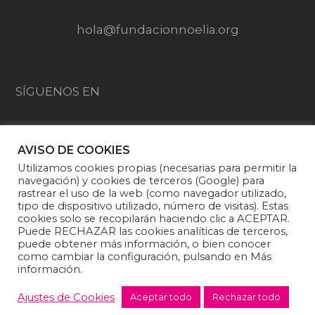
hola@fundacionnoelia.org
SÍGUENOS EN
AVISO DE COOKIES
Utilizamos cookies propias (necesarias para permitir la
navegación) y cookies de terceros (Google) para
rastrear el uso de la web (como navegador utilizado,
tipo de dispositivo utilizado, número de visitas). Estas
cookies solo se recopilarán haciendo clic a ACEPTAR.
Puede RECHAZAR las cookies analíticas de terceros,
puede obtener más información, o bien conocer
como cambiar la configuración, pulsando en Más
información.
Fundación Noelia |
Politica de privacidad
·
Aviso
Legal
·
Política de cookies
·
Condiciones generales
Ajustes de Cookies
Aceptar todo
Rechazar todo
de venta y donaciones