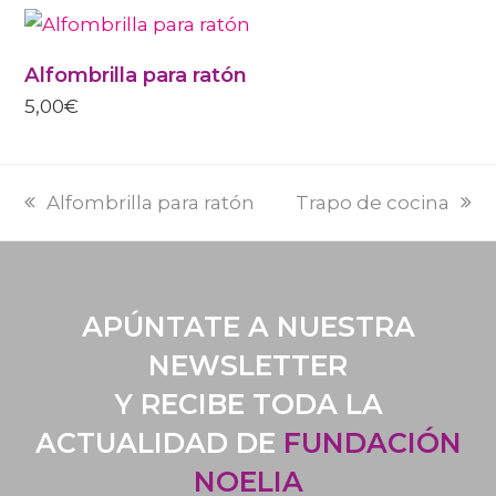
Alfombrilla para ratón
5,00
€
PREVI
NEXT
Alfombrilla para ratón
Trapo de cocina
POST:
POST:
APÚNTATE A NUESTRA
NEWSLETTER
Y RECIBE TODA LA
ACTUALIDAD DE
FUNDACIÓN
NOELIA