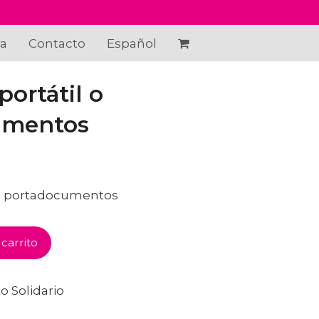
ra
Contacto
Español
ortátil o
umentos
 o portadocumentos
 carrito
o Solidario