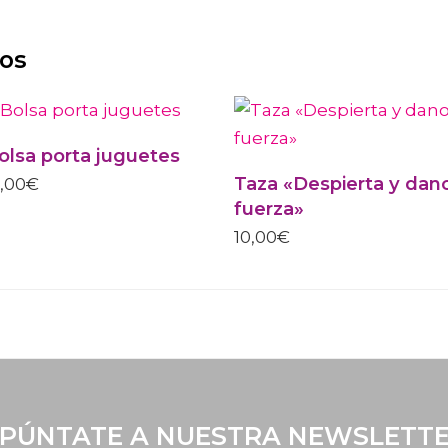
dos
ESTE
PRODUCTO
TIENE
olsa porta juguetes
MÚLTIPLES
VARIANTES.
Taza «Despierta y dan
2,00
€
LAS
fuerza»
OPCIONES
SE
10,00
€
PUEDEN
ELEGIR
EN
LA
PÁGINA
DE
PRODUCTO
PÚNTATE A NUESTRA NEWSLETT