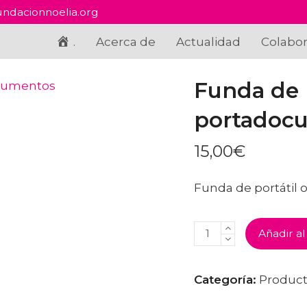
ndacionnoelia.org
.
Acerca de
Actualidad
Colabo
Funda de p
portadoc
15,00
€
Funda de portátil
FUNDA
Añadir al
DE
PORTÁTIL
O
PORTADOCUMENTOS
Categoría:
Product
CANTIDAD