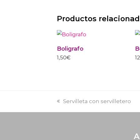
Productos relaciona
ESTE
PRODUCTO
TIENE
Boligrafo
B
MÚLTIPLES
VARIANTES.
1,50
€
1
LAS
OPCIONES
SE
PUEDEN
ELEGIR
EN
LA
PÁGINA
Servilleta con servilletero
DE
PRODUCTO
A