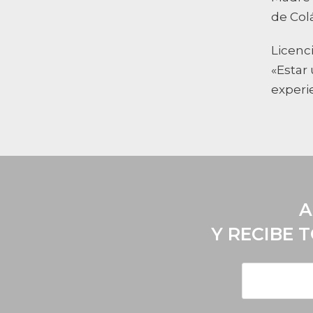
de Col
Licenci
«Estar
experi
A
Y RECIBE 