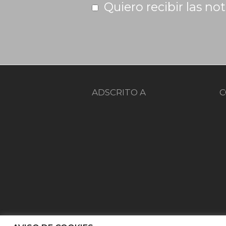
Quiero recibir las no
ADSCRITO A
C