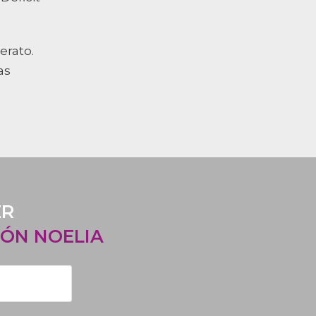
erato.
as
ER
ÓN NOELIA