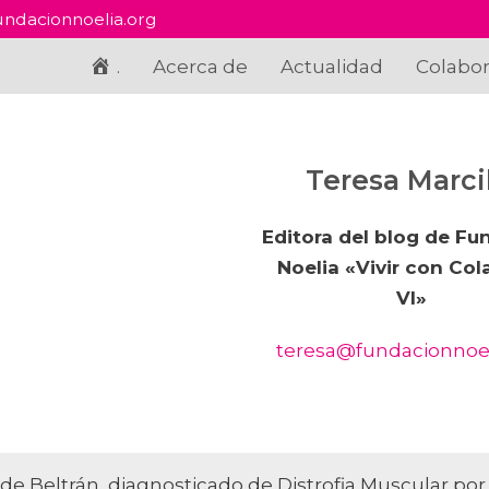
ndacionnoelia.org
.
Acerca de
Actualidad
Colabo
Teresa Marcil
Editora del blog de Fu
Noelia «Vivir con Co
VI»
teresa@fundacionnoel
de Beltrán, diagnosticado de Distrofia Muscular por 