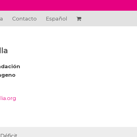
ra
Contacto
Español
la
ndación
lageno
ia.org
Déficit