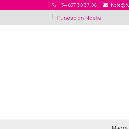
+34 657 30 37 06
hola@fu
Madre 