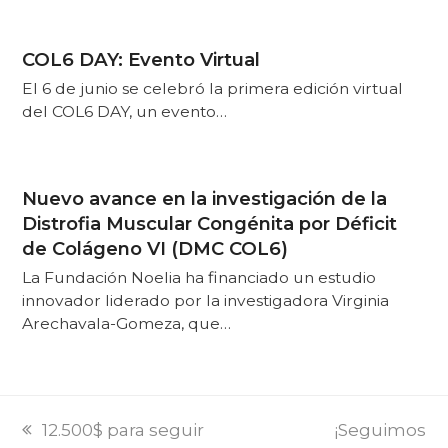
COL6 DAY: Evento Virtual
El 6 de junio se celebró la primera edición virtual
del COL6 DAY, un evento…
Nuevo avance en la investigación de la
Distrofia Muscular Congénita por Déficit
de Colágeno VI (DMC COL6)
La Fundación Noelia ha financiado un estudio
innovador liderado por la investigadora Virginia
Arechavala-Gomeza, que…
PREVI
NEXT
12.500$ para seguir
¡Seguimos
POST:
POST: