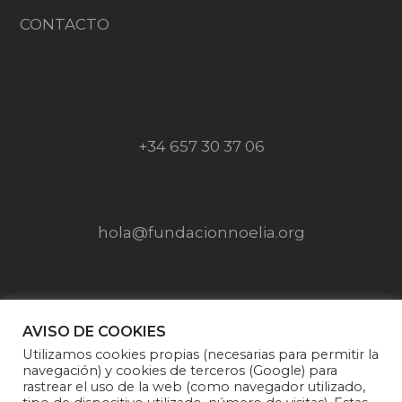
CONTACTO
+34 657 30 37 06
hola@fundacionnoelia.org
SÍGUENOS EN
AVISO DE COOKIES
Utilizamos cookies propias (necesarias para permitir la
navegación) y cookies de terceros (Google) para
rastrear el uso de la web (como navegador utilizado,