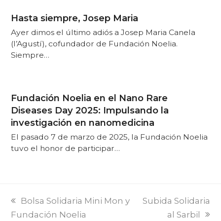
Hasta siempre, Josep Maria
Ayer dimos el último adiós a Josep Maria Canela
(l’Agustí), cofundador de Fundación Noelia.
Siempre…
Fundación Noelia en el Nano Rare
Diseases Day 2025: Impulsando la
investigación en nanomedicina
El pasado 7 de marzo de 2025, la Fundación Noelia
tuvo el honor de participar…
PREVI
NEXT
Bolsa Solidaria Mini Mon y
Subida Solidaria
POST:
POST:
Fundación Noelia
al Sarbil