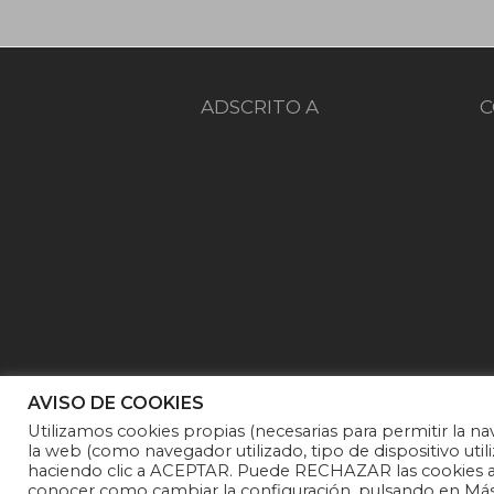
ADSCRITO A
C
AVISO DE COOKIES
Utilizamos cookies propias (necesarias para permitir la na
la web (como navegador utilizado, tipo de dispositivo utili
haciendo clic a ACEPTAR. Puede RECHAZAR las cookies an
Fundación Noelia |
Politica de pri
conocer como cambiar la configuración, pulsando en Más