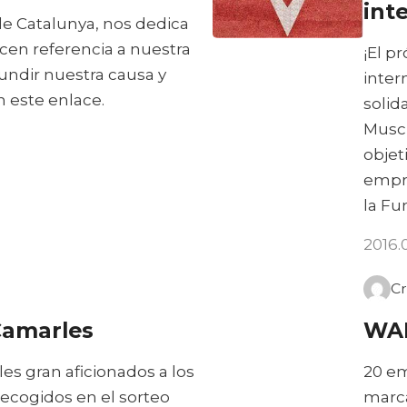
int
 de Catalunya, nos dedica
cen referencia a nuestra
¡El p
fundir nuestra causa y
inter
n este enlace.
solid
Muscu
objet
empre
la Fu
2016.
Cr
Camarles
WAB
s gran aficionados a los
20 em
ecogidos en el sorteo
marca