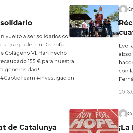
Cr
solidario
Réc
cua
n vuelto a ser solidarios con
ños que padecen Distrofia
Lee l
de Colágeno VI. Han hecho
absol
n recaudado 155 € para nuestra
hacer
ra generosidad!
con l
#CaptioTeam #‎investigación
Fern
2016.
Cr
tat de Catalunya
¡La