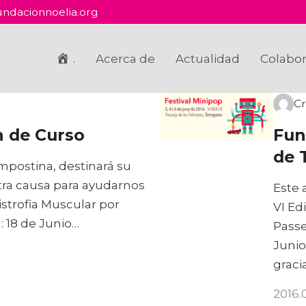
ndacionnoelia.org
.
Acerca de
Actualidad
Colabo
Cr
n de Curso
Fun
de 
Ampostina, destinará su
tra causa para ayudarnos
Este 
Distrofia Muscular por
VI Ed
: 18 de Junio…
Passe
Junio
graci
2016.