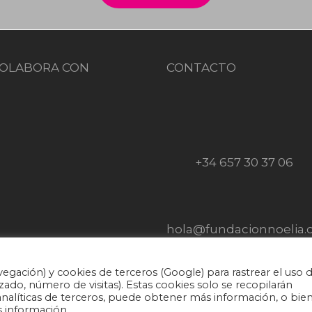
OLABORA CON
CONTACTO
+34 657 30 37 06
hola@fundacionnoelia.
vegación) y cookies de terceros (Google) para rastrear el uso 
zado, número de visitas). Estas cookies solo se recopilarán
alíticas de terceros, puede obtener más información, o bie
vacidad
·
Aviso Legal
·
Política de cookies
·
Condiciones gen
 información.