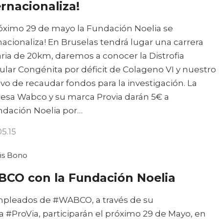
ernacionaliza!
róximo 29 de mayo la Fundación Noelia se
nacionaliza! En Bruselas tendrá lugar una carrera
aria de 20km, daremos a conocer la Distrofia
lar Congénita por déficit de Colageno VI y nuestro
ivo de recaudar fondos para la investigación. La
sa ‪Wabco‬ y su marca ‪Provia‬ darán 5€ a
ndación Noelia por…
05.15
is Bono
CO con la Fundación Noelia
pleados de ‪#‎WABCO‬, a través de su
 ‪#‎ProVia‬, participarán el próximo 29 de Mayo, en