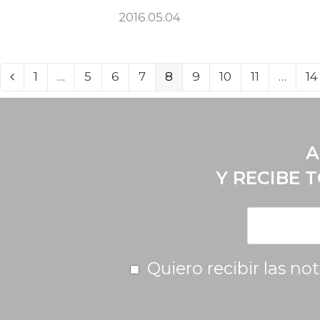
2016.05.04
1
…
5
6
7
8
9
10
11
…
14
A
Y RECIBE 
Quiero recibir las no