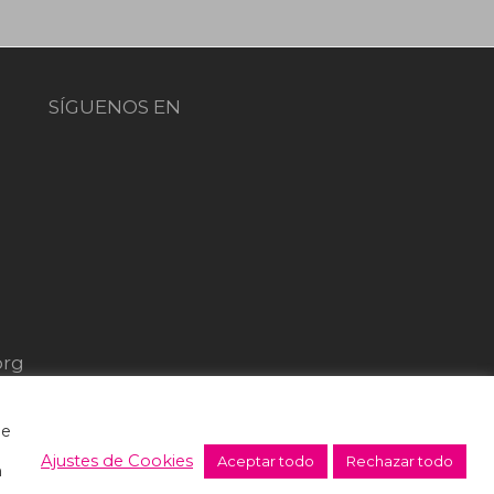
SÍGUENOS EN
org
de
Ajustes de Cookies
Aceptar todo
Rechazar todo
n
erales de venta y donaciones