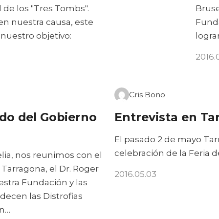
d de los "Tres Tombs".
Bruse
en nuestra causa, este
Funda
nuestro objetivo:
logra
2016.
Cris Bono
do del Gobierno
Entrevista en Ta
El pasado 2 de mayo Tar
celebración de la Feria 
ia, nos reunimos con el
 Tarragona, el Dr. Roger
2016.05.03
stra Fundación y las
decen las Distrofias
in…