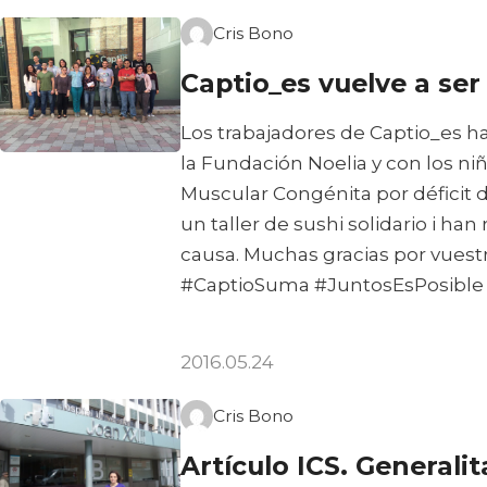
Cris Bono
Captio_es vuelve a ser 
Los trabajadores de Captio_es ha
la Fundación Noelia y con los ni
Muscular Congénita por déficit 
un taller de sushi solidario i ha
causa. Muchas gracias por vuest
#CaptioSuma #‎JuntosEsPosible 
2016.05.24
Cris Bono
Artículo ICS. Generali