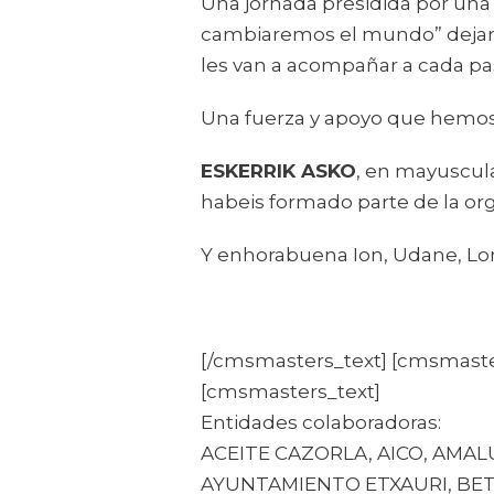
Una jornada presidida por una
cambiaremos el mundo” dejando
les van a acompañar a cada pa
Una fuerza y apoyo que hemos 
ESKERRIK ASKO
, en mayuscula
habeis formado parte de la or
Y enhorabuena Ion, Udane, Lore
[/cmsmasters_text] [cmsmaste
[cmsmasters_text]
Entidades colaboradoras:
ACEITE CAZORLA, AICO, AMA
AYUNTAMIENTO ETXAURI, BET