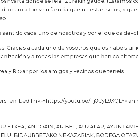
 pancarta donde se leia “Zurekin gaude. (Estamos c
 claro a Ion y su familia que no estan solos, y que
so.
sentido cada uno de nosotros y por el que os dev
s. Gracias a cada uno de vosotros que os habeis unid
ganización y a todas las empresas que han colaborad
a y Ritxar por los amigos y vecinos que teneis.
rs_embed link=»https://youtu.be/Fj0CyL9XQLY» ani
LUR ETXEA, ANDOAIN, ARIBEL, AUZALAR, AYUNTAM
ELU, BIDAURRETAKO NEKAZARIAK, BODEGA OTAZU 