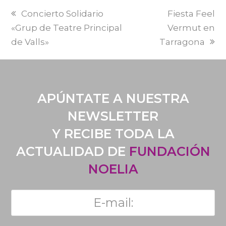
PREVI
NEXT
Concierto Solidario
Fiesta Feel
POST:
POST:
«Grup de Teatre Principal
Vermut en
de Valls»
Tarragona
APÚNTATE A NUESTRA
NEWSLETTER
Y RECIBE TODA LA
ACTUALIDAD DE
FUNDACIÓN
NOELIA