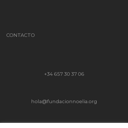
CONTACTO
+34 657 30 37 06
hola@fundacionnoelia.org
SÍGUENOS EN