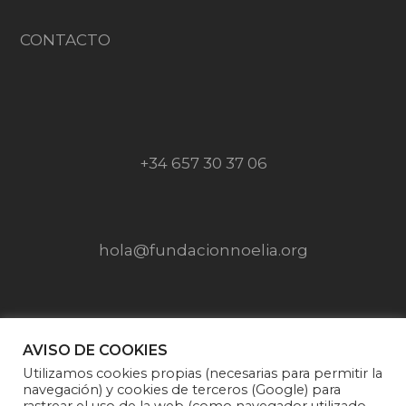
CONTACTO
+34 657 30 37 06
hola@fundacionnoelia.org
SÍGUENOS EN
AVISO DE COOKIES
Utilizamos cookies propias (necesarias para permitir la
navegación) y cookies de terceros (Google) para