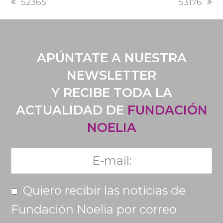
52365
53176
POST:
POST:
APÚNTATE A NUESTRA
NEWSLETTER
Y RECIBE TODA LA
ACTUALIDAD DE
FUNDACIÓN
NOELIA
Quiero recibir las noticias de
Fundación Noelia por correo