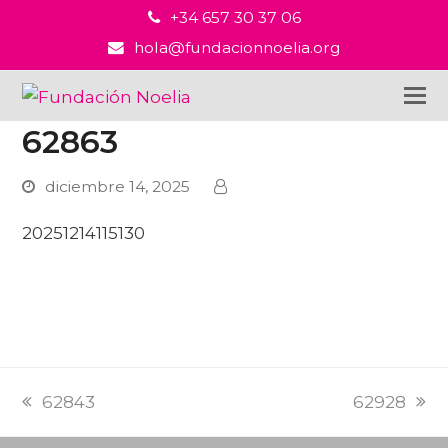
+34 657 30 37 06
hola@fundacionnoelia.org
62863
diciembre 14, 2025
20251214115130
PREVI
NEXT
62843
62928
POST:
POST: