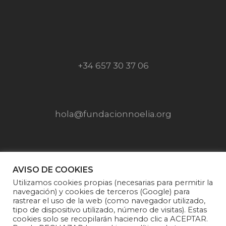
+34 657 30 37 06
hola@fundacionnoelia.org
SÍGUENOS EN
AVISO DE COOKIES
Utilizamos cookies propias (necesarias para permitir la
navegación) y cookies de terceros (Google) para
rastrear el uso de la web (como navegador utilizado,
tipo de dispositivo utilizado, número de visitas). Estas
cookies solo se recopilarán haciendo clic a ACEPTAR.