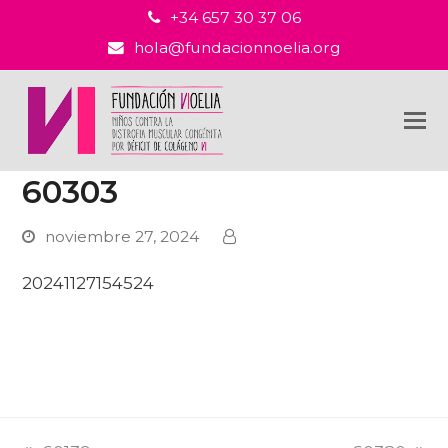
+34 657 30 37 06
hola@fundacionnoelia.org
60303
noviembre 27, 2024
20241127154524
PREVI
NEXT