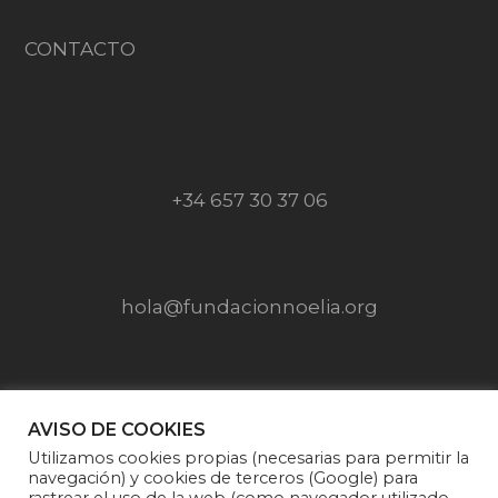
CONTACTO
+34 657 30 37 06
hola@fundacionnoelia.org
SÍGUENOS EN
AVISO DE COOKIES
Utilizamos cookies propias (necesarias para permitir la
navegación) y cookies de terceros (Google) para