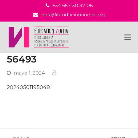
+34 657 30 37 06
hola@fundacionnoelia.org
56493
mayo 1, 2024
20240501195048
PREVI
NEXT