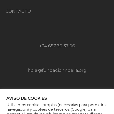
CONTACTO
+34 657 30 37 06
hola@fundacionnoelia.org
SÍGUENOS EN
AVISO DE COOKIES
Utilizamos cookies propias (necesarias para permitir la
navegación) y cookies de terceros (Google) para