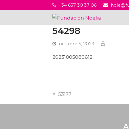
+34 657 30 37 06
hola@fu
54298
octubre 5, 2023
20231005080612
53177
A