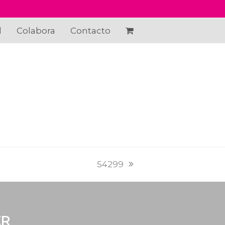
d
Colabora
Contacto
PREVI
NEXT
54299
POST:
POST:
ER