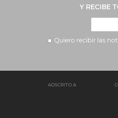
Y RECIBE 
Quiero recibir las no
ADSCRITO A
C