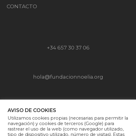
CONTACTO
+34 657 30 37 06
hola@fundacionnoelia.org
SÍGUENOS EN
AVISO DE COOKIES
Utilizamos cookies propias (necesarias para permitir la
navegación) y cookies de terceros (Google) para
rastrear el uso de la web (como navegador utilizado,
tipo de dispositivo utilizado, número de visitas). Estas