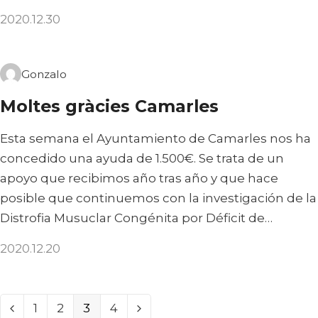
2020.12.30
Gonzalo
Moltes gràcies Camarles
Esta semana el Ayuntamiento de Camarles nos ha
concedido una ayuda de 1.500€. Se trata de un
apoyo que recibimos año tras año y que hace
posible que continuemos con la investigación de la
Distrofia Musuclar Congénita por Déficit de…
2020.12.20
PAGE
PAGE
PAGE
PAGE
1
2
3
4
ANTERI
SIGUIE