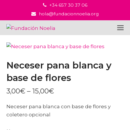
+34 657 30 37 06
hola@fundacionnoelia.org
Neceser pana blanca y
base de flores
PRICE
3,00
€
–
15,00
€
RANGE:
3,00€
THROUGH
Neceser pana blanca con base de flores y
15,00€
coletero opcional