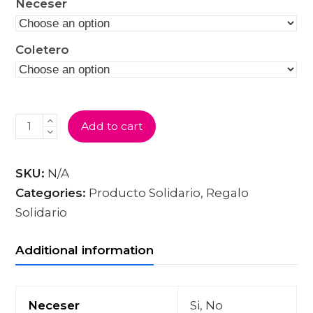
Neceser
Coletero
NECESER
Add to cart
PANA
BLANCA
Y
BASE
SKU:
N/A
DE
Categories:
Producto Solidario
,
Regalo
FLORES
QUANTITY
Solidario
Additional information
Neceser
Si, No