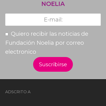
NOELIA
Quiero recibir las noticias de
Fundación Noelia por correo
electronico
ADSCRITO A