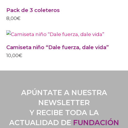
PRODUCT
HAS
Pack de 3 coleteros
MULTIPLE
VARIANTS.
8,00
€
THE
OPTIONS
MAY
THIS
BE
PRODUCT
CHOSEN
HAS
Camiseta niño “Dale fuerza, dale vida”
ON
MULTIPLE
THE
VARIANTS.
10,00
€
PRODUCT
THE
PAGE
OPTIONS
MAY
BE
CHOSEN
ON
THE
APÚNTATE A NUESTRA
PRODUCT
PAGE
NEWSLETTER
Y RECIBE TODA LA
ACTUALIDAD DE
FUNDACIÓN