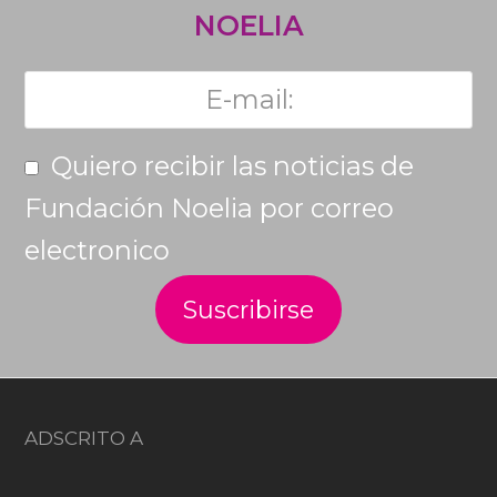
NOELIA
Quiero recibir las noticias de
Fundación Noelia por correo
electronico
ADSCRITO A