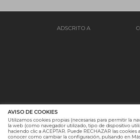
ADSCRITO A
C
AVISO DE COOKIES
Utilizamos cookies propias (necesarias para permitir la na
la web (como navegador utilizado, tipo de dispositivo utili
haciendo clic a ACEPTAR. Puede RECHAZAR las cookies an
Fundación Noelia |
Politica de pri
conocer como cambiar la configuración, pulsando en Más