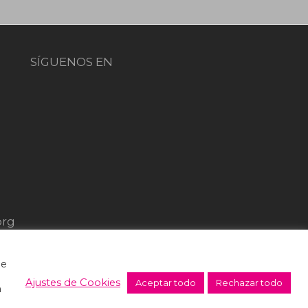
SÍGUENOS EN
org
de
Ajustes de Cookies
Aceptar todo
Rechazar todo
n
erales de venta y donaciones