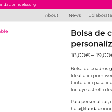
ndacionnoelia.org
About…
News
Colaborat
Bolsa de 
personali
18,00
€
–
19,00
Bolsa de cuadros gr
Ideal para primaver
tanto para pasear c
Incluye estrella dec
Para personalizar, e
hola@fundacionnoe