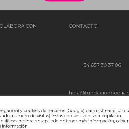
OLABORA CON
CONTACTO
+34 657 30 37 06
hola@fundacionnoelia.
vegación) y cookies de terceros (Google) para rastrear el uso 
zado, número de visitas). Estas cookies solo se recopilarán
alíticas de terceros, puede obtener más información, o bie
vacidad
·
Aviso Legal
·
Política de cookies
·
Condiciones gen
 información.