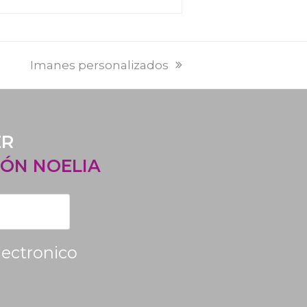
PREVI
NEXT
Imanes personalizados
POST:
POST:
ER
ÓN NOELIA
lectronico